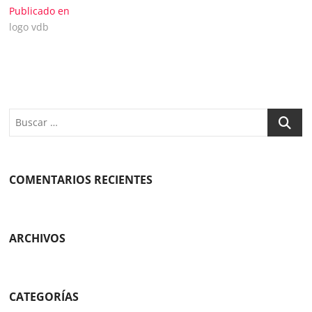
Navegación
Publicado en
logo vdb
de
entradas
Buscar
COMENTARIOS RECIENTES
ARCHIVOS
CATEGORÍAS