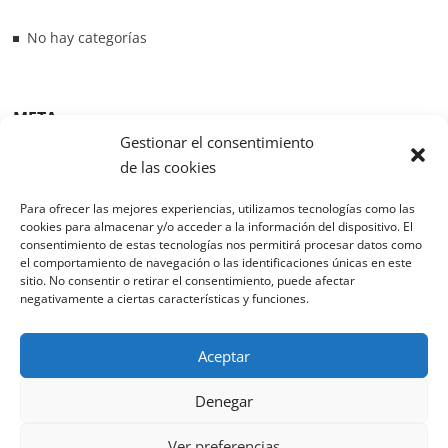
No hay categorías
META
Gestionar el consentimiento
de las cookies
Acceder
Para ofrecer las mejores experiencias, utilizamos tecnologías como las
Feed de entradas
cookies para almacenar y/o acceder a la información del dispositivo. El
consentimiento de estas tecnologías nos permitirá procesar datos como
Feed de comentarios
el comportamiento de navegación o las identificaciones únicas en este
sitio. No consentir o retirar el consentimiento, puede afectar
WordPress.org
negativamente a ciertas características y funciones.
Aceptar
Denegar
Ver preferencias
VdB Teatro
| Diseñado por:
Theme Freesia
|
WordPress
| © Copyright.